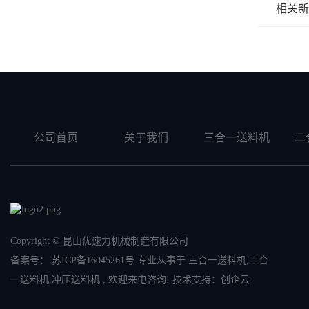
相关新
公司首页
关于我们
三合一送料机
二
Copyright © 昆山优速力机械制造有限公司
备案号：
苏ICP备16045261号
专业从事于
三合一送料机
,
二合
一送料机
,
冲压送料机
, 欢迎来电咨询! 技术支持：
创企云