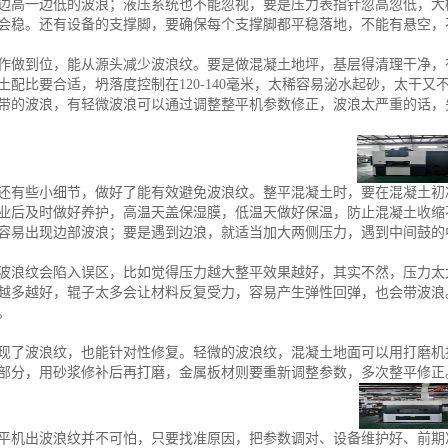
边高一边低的波浪；液压系统也不能忽视，要是压力表指针忽高忽低，大
会稳。还有设备的支撑脚，要确保每个支撑脚都平稳落地，不能有悬空，
作做到位，能从源头减少波浪纹。要是做混凝土地坪，基层得清理干净，
土配比要合适，坍落度控制在120-140毫米，太稀容易泌水起砂，太干
带的波浪，有轻微波浪可以通过调整整平机参数修正，波浪太严重的话，
还有些小细节，做好了能有效避免波浪纹。整平混凝土时，要在混凝土初
业后及时做好养护，高温天盖保湿膜，低温天做好保温，防止混凝土收缩
容易出现边部波浪；要是遇到边浪，就适当加大两侧压力，遇到中间鼓的
波浪纹会陷入误区，比如觉得压力越大整平效果越好，其实不然，压力太
越多越好，辊子太多会让材料反复受力，容易产生弹性回弹，也会带波浪
。
现了波浪纹，也能针对性修复。轻微的波浪纹，混凝土地面可以用打磨机
部分，用砂浆修补后再打磨，金属板材则要重新调整参数，多次整平修正
平机出波浪纹并不可怕，只要找准原因，把参数调对、设备维护好、前期