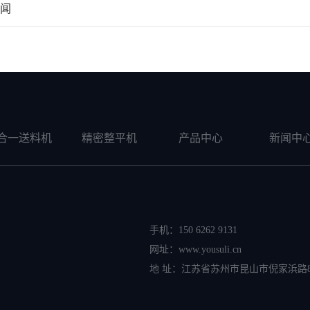
闻
合一送料机
精密整平机
产品中心
新闻中
手机：150 6262 9131
网址：www.yousuli.cn
地 址：江苏省苏州市昆山市倪家浜路8