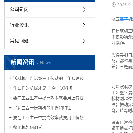
2026-01
公司新闻
液压
整平机
行业资讯
在建筑施工
不仅影响外
常见问题
好操作。
N
先得弄明白
配，都容易
新闻资讯
News
差；三是前
送料机厂告诉你液压传动的工作原理及组成有哪些
消除波浪纹
什么样的机械才是 三合一送料机
比如整平混
要在工业生产中提高效率就要用上偏摆送料机？
板材别超过
准；振动频
了解三合一送料机的用途和特征
弯，转弯时
要在工业生产中提高效率就要用上偏摆送料机？
设备日常检
整平机如何调试
紧更换或打