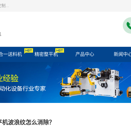
...
机
合一送料机
精密整平机
产品中心
新闻中
平机波浪纹怎么消除？