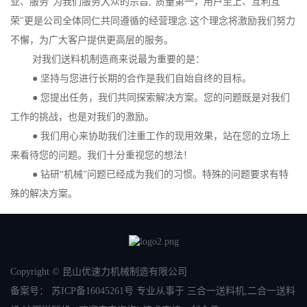
业、服务”为我们服务大众的宗旨,"质量第一，用户至上、互利互
荣"更是公司全体同仁共同遵循的经营理念.这个理念将激励我们努力
不懈，为广大客户提供更高层的服务。
对我们送料机制造商来说最为重要的是：
● 坚持与您进行长期的合作是我们自始自终的目标。
● 您提出任务，我们共同探索解决方案。您的问题既是对我们
工作的挑战，也是对我们的激励。
● 我们用心来协助我们注重工作的现用效果，站在您的立场上
来看待您的问题。我们十分重视您的想法！
● 钻研“机械”问题已经成为我们的习惯。特殊的问题要求有特
殊的解决方案。
Copyright © 昆山优速力机械制造有限公司
备案号：
苏ICP备16045261号
专业从事于
三合一送料机
,
二合一送料