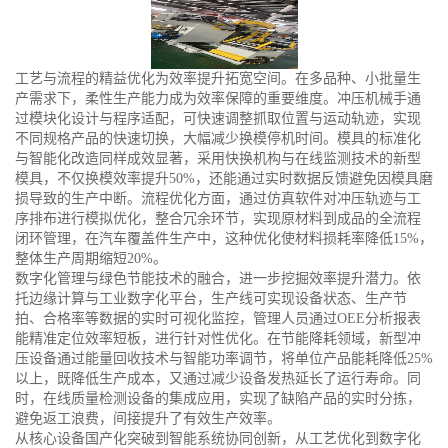
工艺与流程的精益优化为效率提升拓宽空间。在多品种、小批量生
产需求下，柔性生产能力成为效率保障的重要维度。冲压机械手通
过模块化设计与程序适配，可快速调整抓取位置与运动轨迹，实现
不同规格产品的快速切换，大幅减少换模停机时间。模具的标准化
与智能化改造同样成效显著，采用快换机构与在线监测技术的新型
模具，不仅换模效率提升50%，还能通过实时数据反馈避免因模具磨
损导致的生产中断。流程优化方面，通过仿真软件对冲压轨迹与工
序排布进行模拟优化，整合冗余环节，实现原材料到成品的全流程
闭环管理，在汽车覆盖件生产中，这种优化使材料损耗率降低15%，
整体生产周期缩短20%。
数字化管理与绿色节能技术的融合，进一步挖掘效率提升潜力。依
托边缘计算与工业数字化平台，生产线可实现设备状态、生产节
拍、合格率等数据的实时可视化监控，管理人员通过OEE分析报表
能精准定位效率短板，进行针对性优化。在节能降耗领域，新型冲
压设备通过能量回收技术与智能功率调节，将单位产品能耗降低25%
以上，既降低生产成本，又通过减少设备发热延长了运行寿命。同
时，在线质量检测设备的集成应用，实现了缺陷产品的实时分拣，
避免返工浪费，间接提升了有效生产效率。
从核心设备国产化突破到智能系统协同创新，从工艺优化到数字化