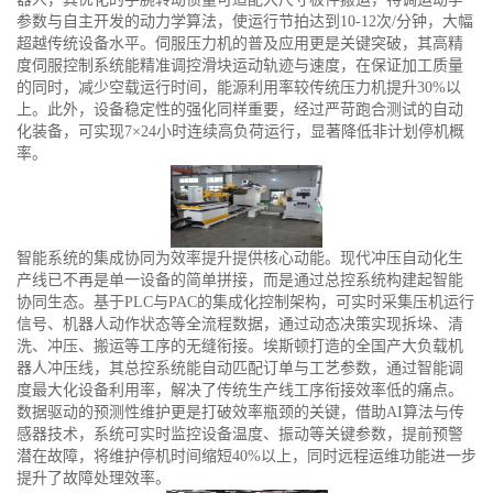
参数与自主开发的动力学算法，使运行节拍达到10-12次/分钟，大幅
超越传统设备水平。伺服压力机的普及应用更是关键突破，其高精
度伺服控制系统能精准调控滑块运动轨迹与速度，在保证加工质量
的同时，减少空载运行时间，能源利用率较传统压力机提升30%以
上。此外，设备稳定性的强化同样重要，经过严苛跑合测试的自动
化装备，可实现7×24小时连续高负荷运行，显著降低非计划停机概
率。
智能系统的集成协同为效率提升提供核心动能。现代冲压自动化生
产线已不再是单一设备的简单拼接，而是通过总控系统构建起智能
协同生态。基于PLC与PAC的集成化控制架构，可实时采集压机运行
信号、机器人动作状态等全流程数据，通过动态决策实现拆垛、清
洗、冲压、搬运等工序的无缝衔接。埃斯顿打造的全国产大负载机
器人冲压线，其总控系统能自动匹配订单与工艺参数，通过智能调
度最大化设备利用率，解决了传统生产线工序衔接效率低的痛点。
数据驱动的预测性维护更是打破效率瓶颈的关键，借助AI算法与传
感器技术，系统可实时监控设备温度、振动等关键参数，提前预警
潜在故障，将维护停机时间缩短40%以上，同时远程运维功能进一步
提升了故障处理效率。