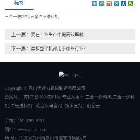
标签
三合一送料机
,
五金冲压送料机
上一篇：
要在工业生产中提高效率就要用上偏摆送料机？
下一篇：
厚板整平机都用于哪些行业？
Copyright © 昆山优速力机械制造有限公司
备案号：
苏ICP备16045261号
专业从事于
三合一送料机
,
二合一送料
机
,
冲压送料机
, 欢迎来电咨询! 技术支持：
创企云
手机：150 6262 9131
网址：www.yousuli.cn
地 址：江苏省苏州市昆山市倪家浜路806号